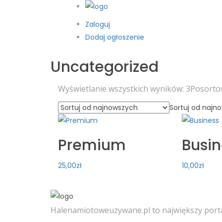
Zaloguj
Dodaj ogłoszenie
Uncategorized
Wyświetlanie wszystkich wyników: 3
Posorto
Sortuj od najn
Premium
Busin
25,00
zł
10,00
zł
Halenamiotoweuzywane.pl to największy porta