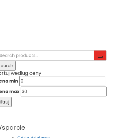
ortuj według ceny
ena min
ena max
iltruj
sparcie