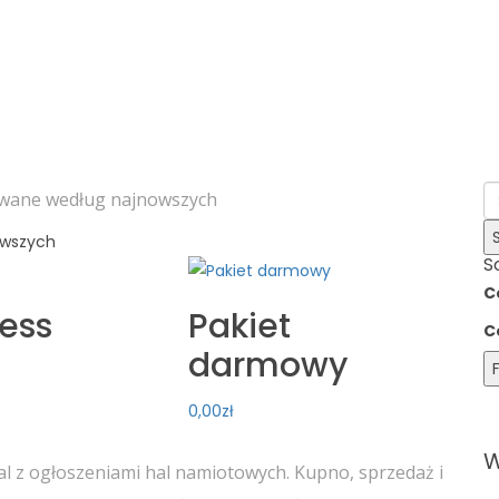
wane według najnowszych
owszych
S
C
ess
Pakiet
C
darmowy
F
0,00
zł
W
l z ogłoszeniami hal namiotowych. Kupno, sprzedaż i