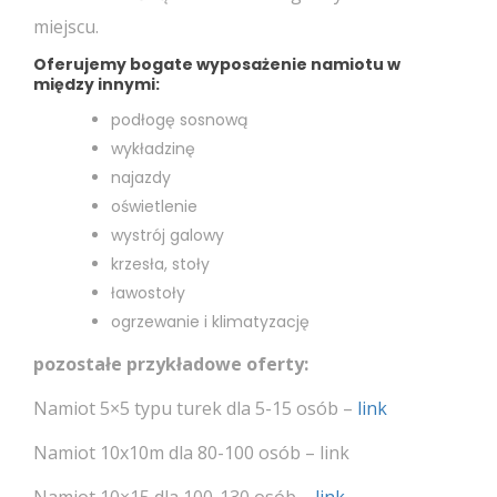
miejscu.
Oferujemy bogate wyposażenie namiotu w
między innymi:
podłogę sosnową
wykładzinę
najazdy
oświetlenie
wystrój galowy
krzesła, stoły
ławostoły
ogrzewanie i klimatyzację
pozostałe przykładowe oferty:
Namiot 5×5 typu turek dla 5-15 osób –
link
Namiot 10x10m dla 80-100 osób – link
Namiot 10×15 dla 100-130 osób –
link