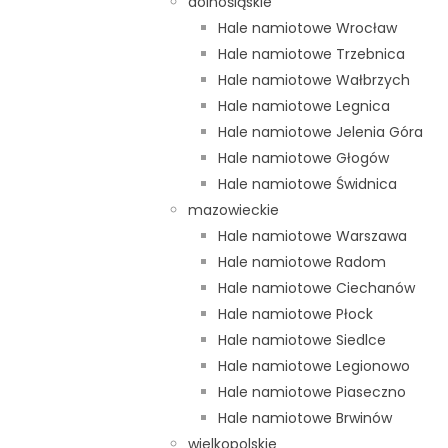
dolnośląskie
Hale namiotowe Wrocław
5x4m, 5x5m z napędem elektrycznym – ceny do ustalenia
Hale namiotowe Trzebnica
 – 2000 zł netto
Hale namiotowe Wałbrzych
o ustalenia
Hale namiotowe Legnica
Hale namiotowe Jelenia Góra
ngiem.
Hale namiotowe Głogów
Hale namiotowe Świdnica
wo dokumentację techniczną!
mazowieckie
wymi.
Hale namiotowe Warszawa
Hale namiotowe Radom
Hale namiotowe Ciechanów
miotowe. Potrzebujesz innej hali? Zadzwoń.
Hale namiotowe Płock
Hale namiotowe Siedlce
. 737 40 40 40
Hale namiotowe Legionowo
. 733 488 040
Hale namiotowe Piaseczno
Hale namiotowe Brwinów
. 606 676 678
wielkopolskie