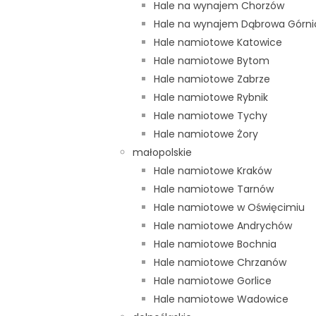
Hale na wynajem Chorzów
Hale na wynajem Dąbrowa Górni
Hale namiotowe Katowice
Hale namiotowe Bytom
Hale namiotowe Zabrze
Hale namiotowe Rybnik
z dachem pneumatycznym.
Hale namiotowe Tychy
Hale namiotowe Żory
małopolskie
Hale namiotowe Kraków
żenia i skrócenia,
Hale namiotowe Tarnów
Hale namiotowe w Oświęcimiu
iniowych, stal ocynkowana,
Hale namiotowe Andrychów
rdzeniem poliuretanowym 60 mm – w kolorze z wzornika RAL
Hale namiotowe Bochnia
ójny dach wykonany z plandeki PCV o gramaturze ok 680
Hale namiotowe Chrzanów
Hale namiotowe Gorlice
Hale namiotowe Wadowice