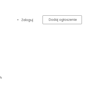
Dodaj ogłoszenie
Zaloguj
ch
NAMPLAN
Jastrzębie Zdrój
Szczegóły
Kontakt