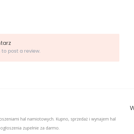
tarz
 to post a review.
W
oszeniami hal namiotowych. Kupno, sprzedaż i wynajem hal
głoszenia zupełnie za darmo.