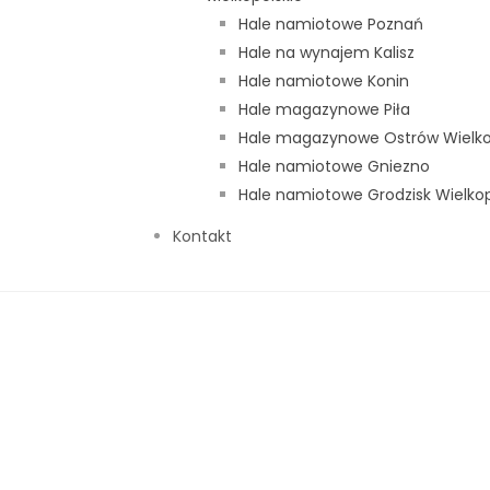
daz@namplan.pl
Hale namiotowe Poznań
Hale na wynajem Kalisz
.namplan.pl
Hale namiotowe Konin
Hale magazynowe Piła
Hale magazynowe Ostrów Wielko
Hale namiotowe Gniezno
Sprawdź na mapie
Hale namiotowe Grodzisk Wielkop
Kontakt