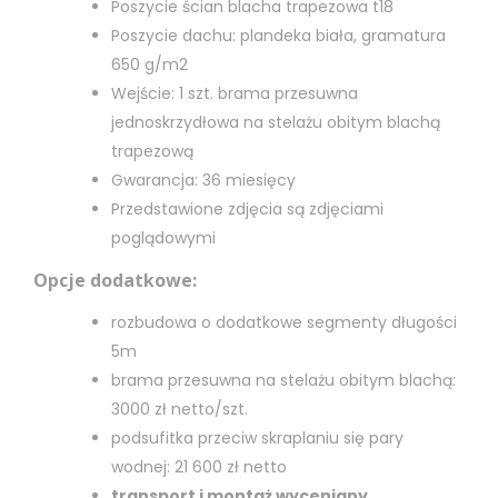
Poszycie ścian blacha trapezowa t18
Poszycie dachu: plandeka biała, gramatura
650 g/m2
Wejście: 1 szt. brama przesuwna
jednoskrzydłowa na stelażu obitym blachą
trapezową
Gwarancja: 36 miesięcy
Przedstawione zdjęcia są zdjęciami
poglądowymi
Opcje dodatkowe:
rozbudowa o dodatkowe segmenty długości
5m
brama przesuwna na stelażu obitym blachą:
3000 zł netto/szt.
podsufitka przeciw skraplaniu się pary
wodnej: 21 600 zł netto
transport i montaż wyceniany