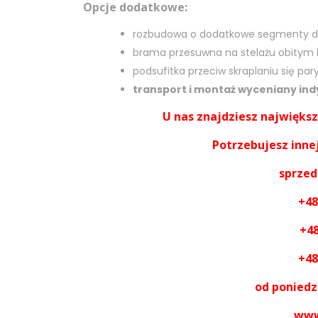
Opcje dodatkowe:
rozbudowa o dodatkowe segmenty d
brama przesuwna na stelażu obitym b
podsufitka przeciw skraplaniu się pary
transport i montaż wyceniany indy
U nas znajdziesz najwięks
Potrzebujesz innej
sprze
+48
+48
+48
od poniedz
www