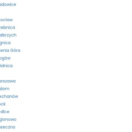
adowice
rocław
zebnica
łbrzych
gnica
lenia Góra
łogów
idnica
arszawa
adom
iechanów
ock
edlce
gionowo
aseczno