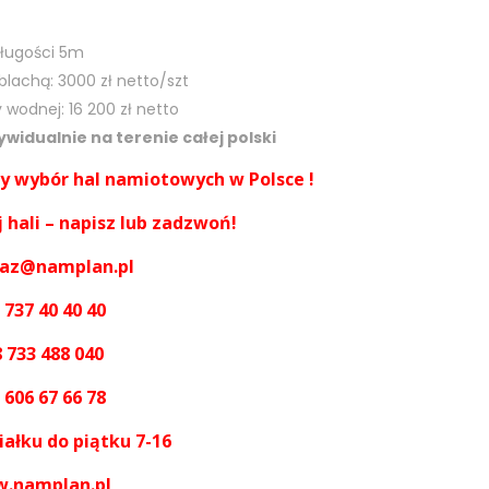
ługości 5m
lachą: 3000 zł netto/szt
 wodnej: 16 200 zł netto
widualnie na terenie całej polski
zy wybór hal namiotowych w Polsce !
 hali – napisz lub zadzwoń!
daz@namplan.pl
 737 40 40 40
 733 488 040
 606 67 66 78
iałku do piątku 7-16
.namplan.pl