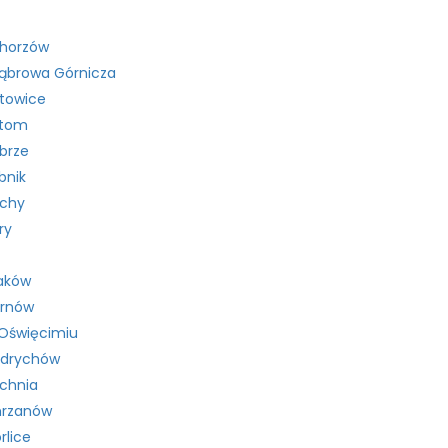
Chorzów
ąbrowa Górnicza
towice
ytom
brze
bnik
ychy
ry
aków
arnów
Oświęcimiu
ndrychów
chnia
hrzanów
rlice