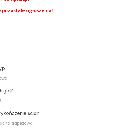
 pozostałe ogłoszenia!
yp
owa
ługość
8
ykończenie ścian
lacha trapezowa