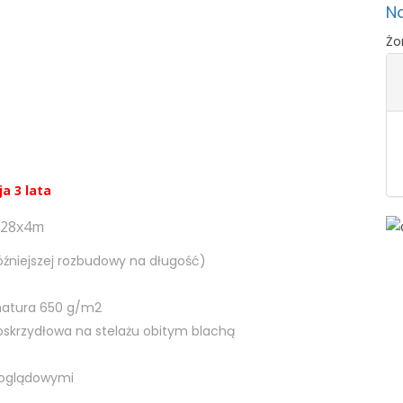
N
Żo
a 3 lata
4x28x4m
źniejszej rozbudowy na długość)
amatura 650 g/m2
oskrzydłowa na stelażu obitym blachą
poglądowymi