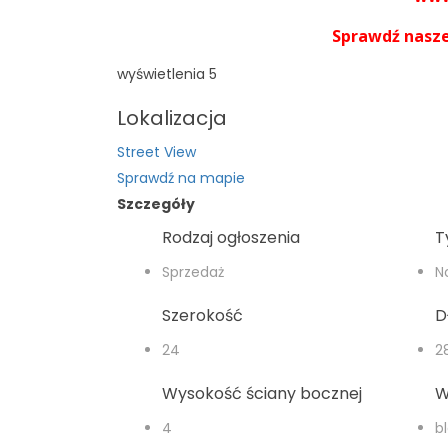
Sprawdź nasze
wyświetlenia
5
Lokalizacja
Street View
Sprawdź na mapie
Szczegóły
Rodzaj ogłoszenia
T
Sprzedaż
N
Szerokość
D
24
2
Wysokość ściany bocznej
W
4
b