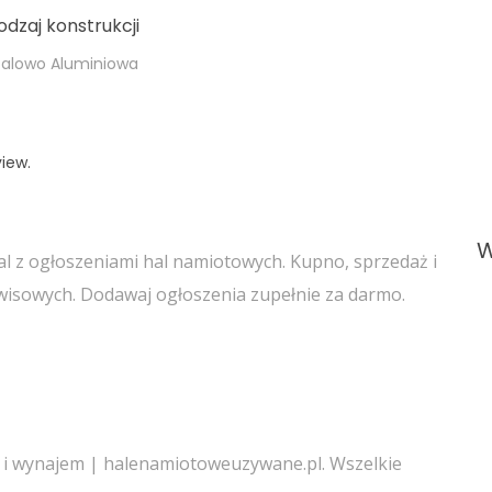
odzaj konstrukcji
talowo Aluminiowa
iew.
W
l z ogłoszeniami hal namiotowych. Kupno, sprzedaż i
isowych. Dodawaj ogłoszenia zupełnie za darmo.
i wynajem | halenamiotoweuzywane.pl. Wszelkie