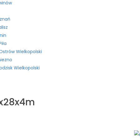
winów
oznań
lisz
nin
iła
strów Wielkopolski
iezno
dzisk Wielkopolski
4x28x4m