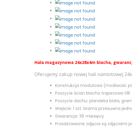
Hala magazynowa 24x28x4m blacha, gwarancj
Oferujemy zakup nowej hali namiotowej 2
Konstrukcja modułowa (możliwość pó
Poszycie ścian blacha trapezowa t18
Poszycie dachu: plandeka biała, gr
Wejście: 1 szt. brama przesuwna jedn
Gwarancja: 36 miesięcy
Przedstawione zdjęcia są zdjęciami 